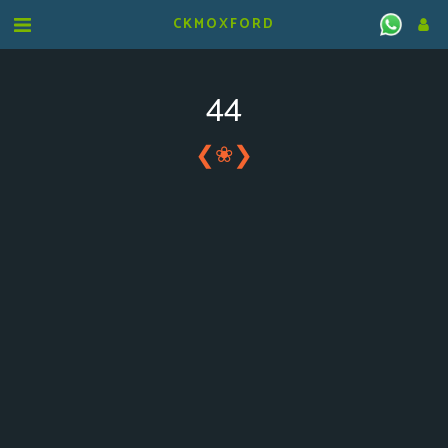
CKMOXFORD
44
❮
❯
❀